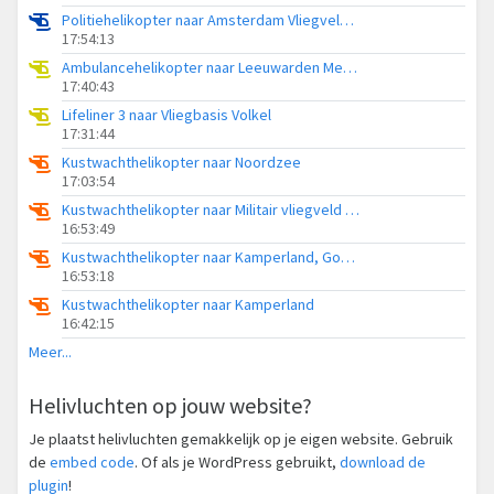
Politiehelikopter naar Amsterdam Vliegveld Schiphol
17:54:13
Ambulancehelikopter naar Leeuwarden Medical Center Heliport
17:40:43
Lifeliner 3 naar Vliegbasis Volkel
17:31:44
Kustwachthelikopter naar Noordzee
17:03:54
Kustwachthelikopter naar Militair vliegveld De Kooy / Den Helder Airport
16:53:49
Kustwachthelikopter naar Kamperland, Goudplaatweg
16:53:18
Kustwachthelikopter naar Kamperland
16:42:15
Meer...
Helivluchten op jouw website?
Je plaatst helivluchten gemakkelijk op je eigen website. Gebruik
de
embed code
. Of als je WordPress gebruikt,
download de
plugin
!