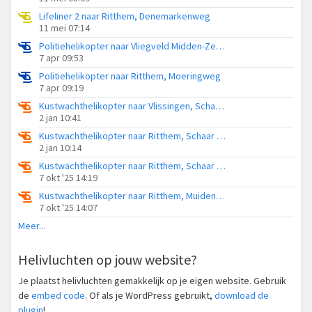
Lifeliner 2 naar Ritthem, Denemarkenweg
11 mei 07:14
Politiehelikopter naar Vliegveld Midden-Zeeland
7 apr 09:53
Politiehelikopter naar Ritthem, Moeringweg
7 apr 09:19
Kustwachthelikopter naar Vlissingen, Schaar van Spijkerplaat
2 jan 10:41
Kustwachthelikopter naar Ritthem, Schaar van Spijkerplaat
2 jan 10:14
Kustwachthelikopter naar Ritthem, Schaar van Spijkerplaat
7 okt '25 14:19
Kustwachthelikopter naar Ritthem, Muidenweg
7 okt '25 14:07
Meer...
Helivluchten op jouw website?
Je plaatst helivluchten gemakkelijk op je eigen website. Gebruik
de
embed code
. Of als je WordPress gebruikt,
download de
plugin
!