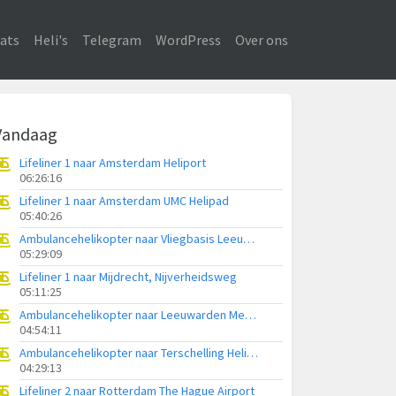
ats
Heli's
Telegram
WordPress
Over ons
Vandaag
Lifeliner 1 naar Amsterdam Heliport
06:26:16
Lifeliner 1 naar Amsterdam UMC Helipad
05:40:26
Ambulancehelikopter naar Vliegbasis Leeuwarden
05:29:09
Lifeliner 1 naar Mijdrecht, Nijverheidsweg
05:11:25
Ambulancehelikopter naar Leeuwarden Medical Center Heliport
04:54:11
Ambulancehelikopter naar Terschelling Heliport
04:29:13
Lifeliner 2 naar Rotterdam The Hague Airport