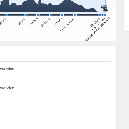
euwarden
euwarden