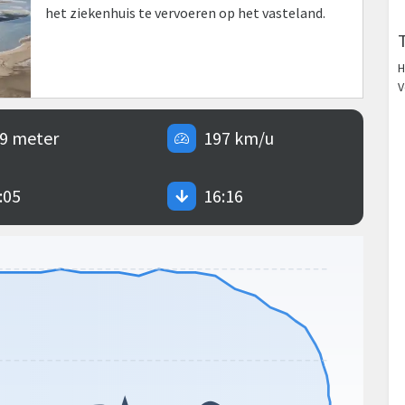
het ziekenhuis te vervoeren op het vasteland.
H
V
9 meter
197 km/u
:05
16:16