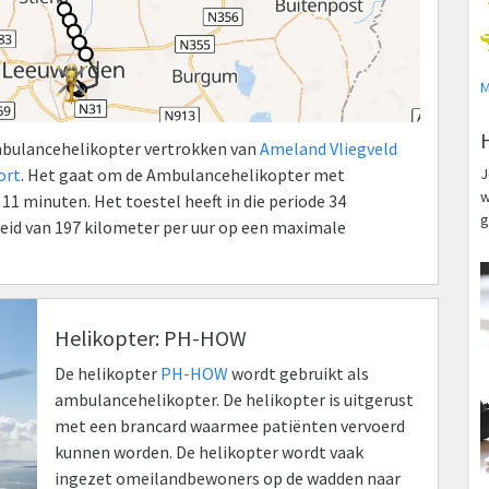
M
mbulancehelikopter vertrokken van
Ameland Vliegveld
ort
. Het gaat om de Ambulancehelikopter met
J
w
 minuten. Het toestel heeft in die periode 34
g
id van 197 kilometer per uur op een maximale
Helikopter: PH-HOW
De helikopter
PH-HOW
wordt gebruikt als
ambulancehelikopter. De helikopter is uitgerust
met een brancard waarmee patiënten vervoerd
kunnen worden. De helikopter wordt vaak
ingezet omeilandbewoners op de wadden naar