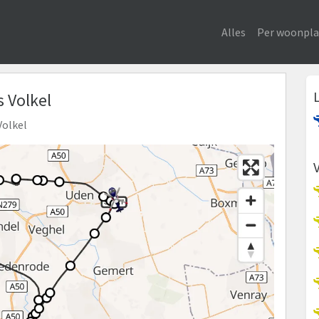
Alles
Per woonpla
s Volkel
Volkel