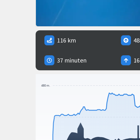
116 km
48
37 minuten
16