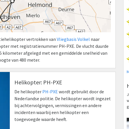
itiehelikopter vertrokken van
Vliegbasis Volkel
naar
kopter met registratienummer PH-PXE. De vlucht duurde
115 kilometer afgelegd met een gemiddelde snelheid van
oogte van 480 meter.
M
Helikopter: PH-PXE
De helikopter
PH-PXE
wordt gebruikt door de
J
Nederlandse politie. De helikopter wordt ingezet
w
bij achtervolgingen, vermissingen en andere
g
incidenten waarbij een helikopter een
toegevoegde waarde heeft.