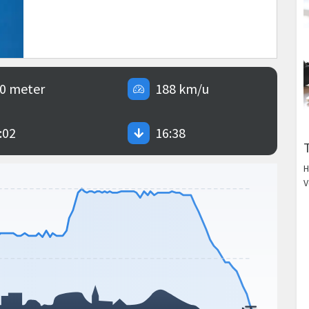
0 meter
188 km/u
:02
16:38
H
V