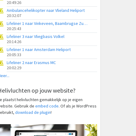
20:49:26
Ambulancehelikopter naar Vlieland Heliport
20:32:07
Lifeliner 1 naar Vinkeveen, Baambrugse Zuwe
20:25:43
Lifeliner 3 naar Vliegbasis Volkel
20:14:26
Lifeliner 1 naar Amsterdam Heliport
20:05:33
Lifeliner 2 naar Erasmus MC
20:02:29
eer...
Helivluchten op jouw website?
e plaatst helivluchten gemakkelijk op je eigen
ebsite. Gebruik de
embed code
. Of als je WordPress
ebruikt,
download de plugin
!