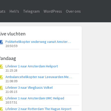
ats
Heli's
Telegram
WordPress
Over ons
Live vluchten
Politiehelikopter onderweg vanuit Amsterdam Vliegveld Schiphol
20:50:59
Vandaag
Lifeliner 1 naar Amsterdam Heliport
21:25:28
Ambulancehelikopter naar Leeuwarden Medical Center Heliport
21:08:09
Lifeliner 3 naar Vliegbasis Volkel
21:05:15
Lifeliner 1 naar Amsterdam UMC Helipad
20:57:51
Lifeliner 2 naar Rotterdam The Hague Airport