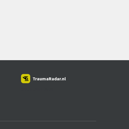
TraumaRadar.nl
SNOEI.NET 2026