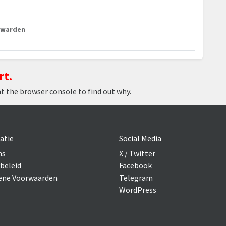
euwarden
rt.
at the browser console to find out why.
atie
Social Media
ns
X / Twitter
beleid
Facebook
ne Voorwaarden
Telegram
WordPress