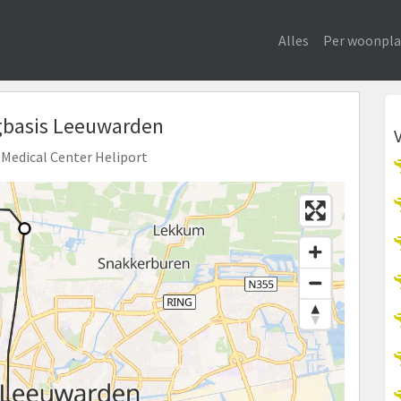
Alles
Per woonpla
gbasis Leeuwarden
n Medical Center Heliport