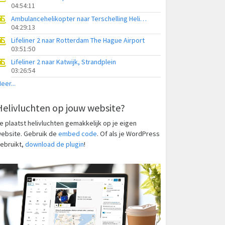
04:54:11
Ambulancehelikopter naar Terschelling Heliport
04:29:13
Lifeliner 2 naar Rotterdam The Hague Airport
03:51:50
Lifeliner 2 naar Katwijk, Strandplein
03:26:54
eer...
Helivluchten op jouw website?
e plaatst helivluchten gemakkelijk op je eigen
ebsite. Gebruik de
embed code
. Of als je WordPress
ebruikt,
download de plugin
!