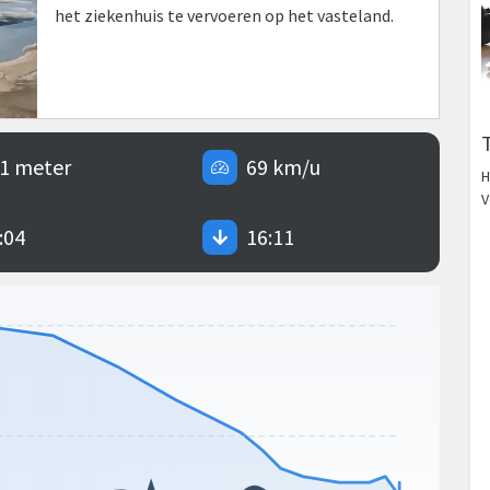
het ziekenhuis te vervoeren op het vasteland.
1 meter
69 km/u
H
V
:04
16:11