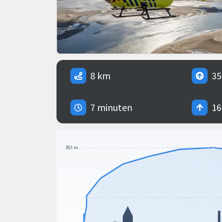
8 km
35
7 minuten
16