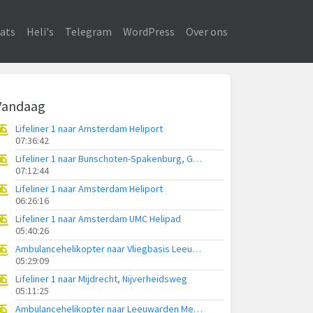
ats
Heli's
Telegram
WordPress
Over ons
Vandaag
Lifeliner 1 naar Amsterdam Heliport
07:36:42
Lifeliner 1 naar Bunschoten-Spakenburg, Gasthuisweg
07:12:44
Lifeliner 1 naar Amsterdam Heliport
06:26:16
Lifeliner 1 naar Amsterdam UMC Helipad
05:40:26
Ambulancehelikopter naar Vliegbasis Leeuwarden
05:29:09
Lifeliner 1 naar Mijdrecht, Nijverheidsweg
05:11:25
Ambulancehelikopter naar Leeuwarden Medical Center Heliport