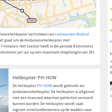
bulancehelikopter vertrokken van
Leeuwarden Medical
Het gaat om de Ambulancehelikopter met
M
minuten. Het toestel heeft in die periode 8 kilometer
kilometer per uur op een maximale vlieghoogte van 351
J
w
g
Helikopter: PH-HOW
De helikopter
PH-HOW
wordt gebruikt als
ambulancehelikopter. De helikopter is uitgerust
met een brancard waarmee patiënten vervoerd
kunnen worden. De helikopter wordt vaak
ingezet omeilandbewoners op de wadden naar