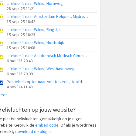
Lifeliner 1 naar Wilnis, Hornweg
28 sep '25 11:21
Lifeliner 1 naar Amsterdam Heliport, Mijdrechtse dwarsweg
15 sep '25 18:42
Lifeliner 1 naar Wilnis, Ringdijk
15 sep '25 18:23
Lifeliner 1 naar Wilnis, Hoofddijk
15 sep '25 18:08
Lifeliner 1 naar Academisch Medisch Centrum (AMC), Waverveense pad
6 mei '25 20:43
Lifeliner 1 naar Wilnis, Westhavenweg
6 mei '25 20:09
Politiehelikopter naar Amstelveen, Hoofdweg
4 nov '24 11:48
eer...
Helivluchten op jouw website?
e plaatst helivluchten gemakkelijk op je eigen
ebsite. Gebruik de
embed code
. Of als je WordPress
ebruikt,
download de plugin
!