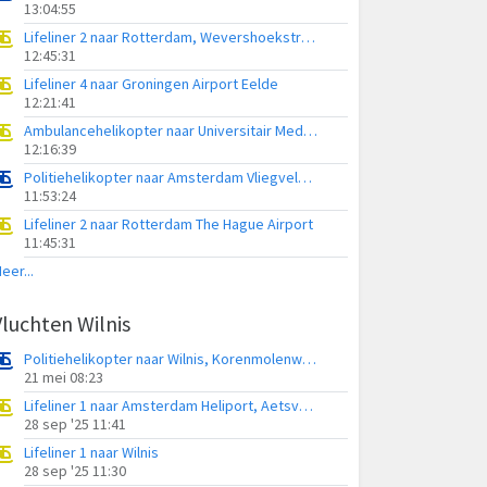
13:04:55
Lifeliner 2 naar Rotterdam, Wevershoekstraat
12:45:31
Lifeliner 4 naar Groningen Airport Eelde
12:21:41
Ambulancehelikopter naar Universitair Medisch Centrum Groningen
12:16:39
Politiehelikopter naar Amsterdam Vliegveld Schiphol
11:53:24
Lifeliner 2 naar Rotterdam The Hague Airport
11:45:31
eer...
Vluchten Wilnis
Politiehelikopter naar Wilnis, Korenmolenweg
21 mei 08:23
Lifeliner 1 naar Amsterdam Heliport, Aetsveld
28 sep '25 11:41
Lifeliner 1 naar Wilnis
28 sep '25 11:30