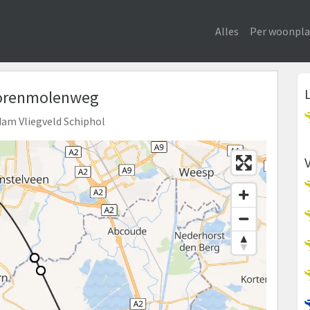
Alles
Per woonpla
 Korenmolenweg
dam Vliegveld Schiphol