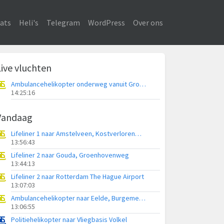
ats
Heli's
Telegram
WordPress
Over ons
Live vluchten
Ambulancehelikopter onderweg vanuit Groningen Airport Eelde
14:25:16
Vandaag
Lifeliner 1 naar Amstelveen, Kostverlorenweg
13:56:43
Lifeliner 2 naar Gouda, Groenhovenweg
13:44:13
Lifeliner 2 naar Rotterdam The Hague Airport
13:07:03
Ambulancehelikopter naar Eelde, Burgemeester J.G. Legroweg
13:06:55
Politiehelikopter naar Vliegbasis Volkel