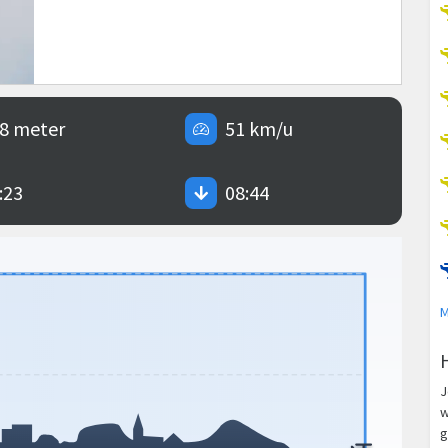
8 meter
51 km/u
:23
08:44
M
J
w
g