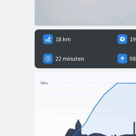
18 km
19
22 minuten
08