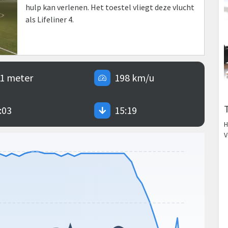
hulp kan verlenen. Het toestel vliegt deze vlucht
als Lifeliner 4.
1 meter
198 km/u
:03
15:19
H
V