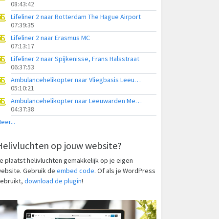
08:43:42
Lifeliner 2 naar Rotterdam The Hague Airport
07:39:35
Lifeliner 2 naar Erasmus MC
07:13:17
Lifeliner 2 naar Spijkenisse, Frans Halsstraat
06:37:53
Ambulancehelikopter naar Vliegbasis Leeuwarden
05:10:21
Ambulancehelikopter naar Leeuwarden Medical Center Heliport
04:37:38
eer...
Helivluchten op jouw website?
e plaatst helivluchten gemakkelijk op je eigen
ebsite. Gebruik de
embed code
. Of als je WordPress
ebruikt,
download de plugin
!