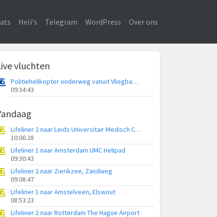
ats
Heli's
Telegram
WordPress
Over ons
Live vluchten
Politiehelikopter onderweg vanuit Vliegbasis Volkel
09:34:43
Vandaag
Lifeliner 2 naar Leids Universitair Medisch Centrum (LUMC)
10:06:28
Lifeliner 1 naar Amsterdam UMC Helipad
09:30:43
Lifeliner 2 naar Zierikzee, Zandweg
09:08:47
Lifeliner 1 naar Amstelveen, Elswout
08:53:23
Lifeliner 2 naar Rotterdam The Hague Airport