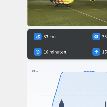
53 km
35
16 minuten
15