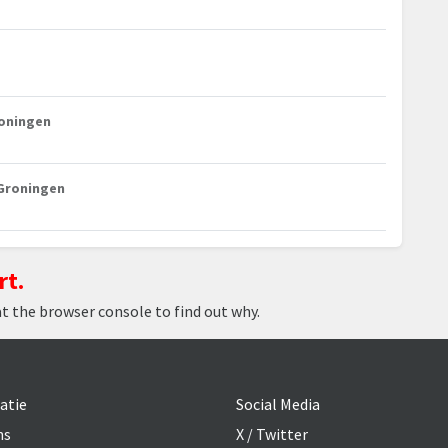
roningen
 Groningen
rt.
at the browser console to find out why.
atie
Social Media
ns
X / Twitter