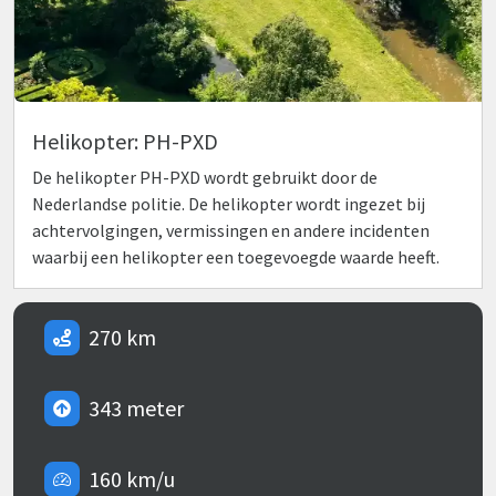
Helikopter: PH-PXD
De helikopter PH-PXD wordt gebruikt door de
Nederlandse politie. De helikopter wordt ingezet bij
achtervolgingen, vermissingen en andere incidenten
waarbij een helikopter een toegevoegde waarde heeft.
270 km
343 meter
160 km/u