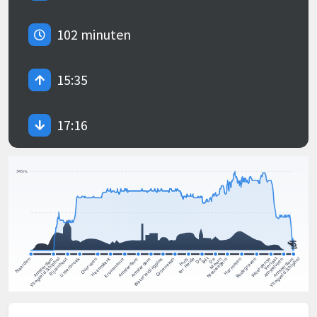
102 minuten
15:35
17:16