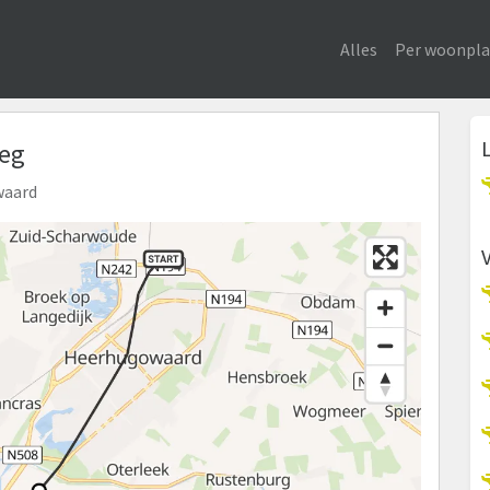
Alles
Per woonpla
weg
waard