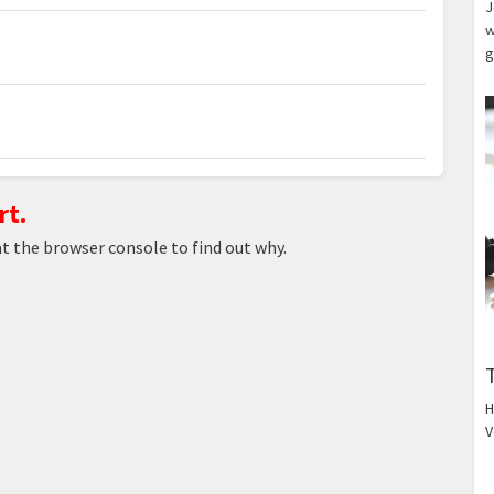
J
w
g
rt.
at the browser console to find out why.
H
V