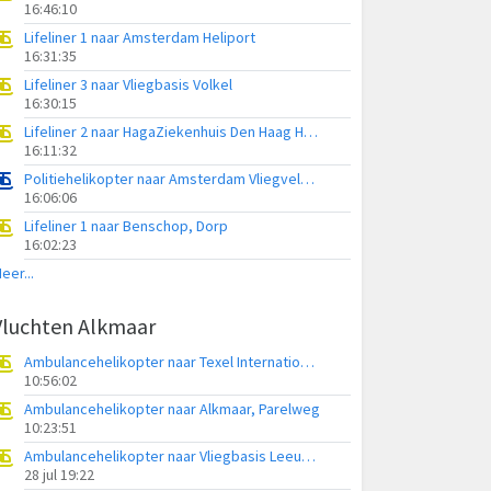
16:46:10
Lifeliner 1 naar Amsterdam Heliport
16:31:35
Lifeliner 3 naar Vliegbasis Volkel
16:30:15
Lifeliner 2 naar HagaZiekenhuis Den Haag Heliport
16:11:32
Politiehelikopter naar Amsterdam Vliegveld Schiphol
16:06:06
Lifeliner 1 naar Benschop, Dorp
16:02:23
eer...
Vluchten Alkmaar
Ambulancehelikopter naar Texel International Airport
10:56:02
Ambulancehelikopter naar Alkmaar, Parelweg
10:23:51
Ambulancehelikopter naar Vliegbasis Leeuwarden
28 jul 19:22