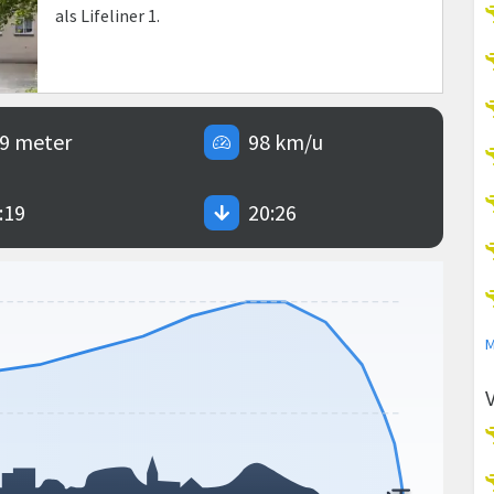
als Lifeliner 1.
9 meter
98 km/u
:19
20:26
M