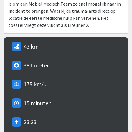
is om een Mobiel Medisch Team zo snel mogelijk naar in
incident te brengen. Waarbij de trauma-arts direct op
locatie de eerste medische hulp kan verlenen. Het
toestel vliegt deze vlucht als Lifeliner 2.
43 km
381 meter
175 km/u
15 minuten
23:23