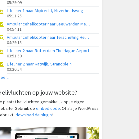
05:29:09
Lifeliner 1 naar Mijdrecht, Nijverheidsweg
05:11:25
Ambulancehelikopter naar Leeuwarden Medical Center Heliport
04:54:11
Ambulancehelikopter naar Terschelling Heliport
04:29:13
Lifeliner 2 naar Rotterdam The Hague Airport
03:51:50
Lifeliner 2 naar Katwijk, Strandplein
03:26:54
eer...
Helivluchten op jouw website?
e plaatst helivluchten gemakkelijk op je eigen
ebsite. Gebruik de
embed code
. Of als je WordPress
ebruikt,
download de plugin
!