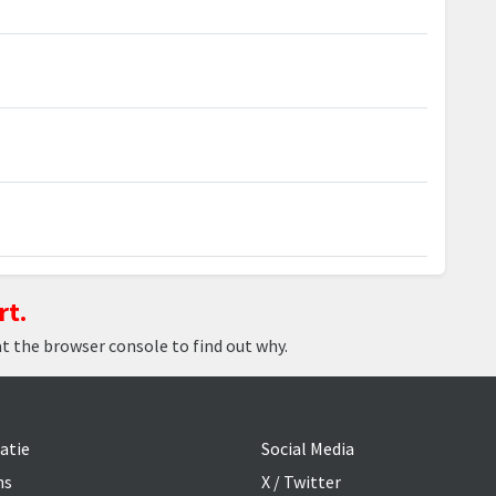
rt.
at the browser console to find out why.
atie
Social Media
ns
X / Twitter