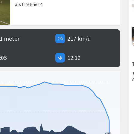
als Lifeliner 4.
1 meter
217 km/u
:05
12:19
H
V