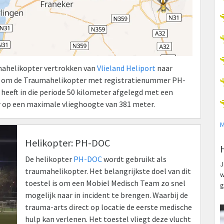
umahelikopter vertrokken van
Vlieland Heliport
naar
t om de Traumahelikopter met registratienummer PH-
 heeft in die periode 50 kilometer afgelegd met een
r op een maximale vlieghoogte van 381 meter.
M
Helikopter: PH-DOC
De helikopter
PH-DOC
wordt gebruikt als
J
traumahelikopter. Het belangrijkste doel van dit
w
toestel is om een Mobiel Medisch Team zo snel
g
mogelijk naar in incident te brengen. Waarbij de
trauma-arts direct op locatie de eerste medische
hulp kan verlenen. Het toestel vliegt deze vlucht