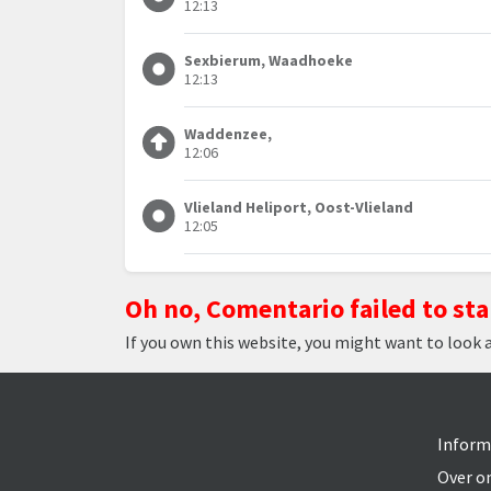
12:13
Sexbierum, Waadhoeke
12:13
Waddenzee,
12:06
Vlieland Heliport, Oost-Vlieland
12:05
Oh no, Comentario failed to sta
If you own this website, you might want to look 
Inform
Over o