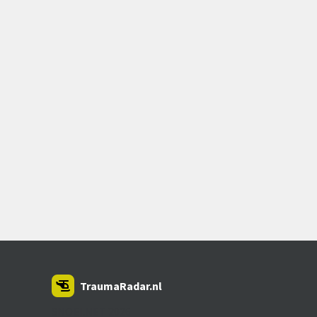
TraumaRadar.nl
SNOEI.NET 2026