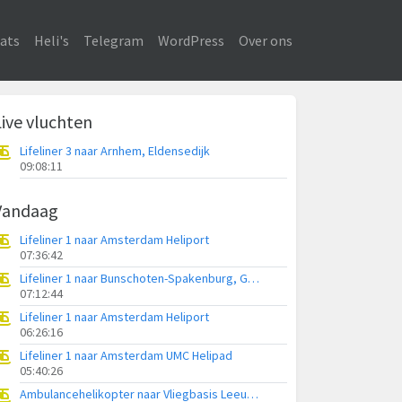
ats
Heli's
Telegram
WordPress
Over ons
Live vluchten
Lifeliner 3 naar Arnhem, Eldensedijk
09:08:11
Vandaag
Lifeliner 1 naar Amsterdam Heliport
07:36:42
Lifeliner 1 naar Bunschoten-Spakenburg, Gasthuisweg
07:12:44
Lifeliner 1 naar Amsterdam Heliport
06:26:16
Lifeliner 1 naar Amsterdam UMC Helipad
05:40:26
Ambulancehelikopter naar Vliegbasis Leeuwarden