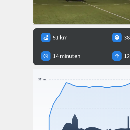
51 km
38
14 minuten
12