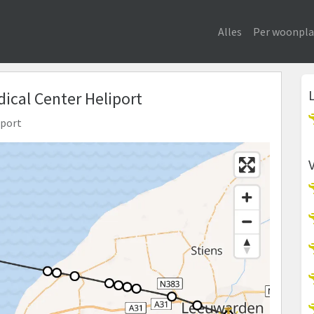
Alles
Per woonpla
ical Center Heliport
iport