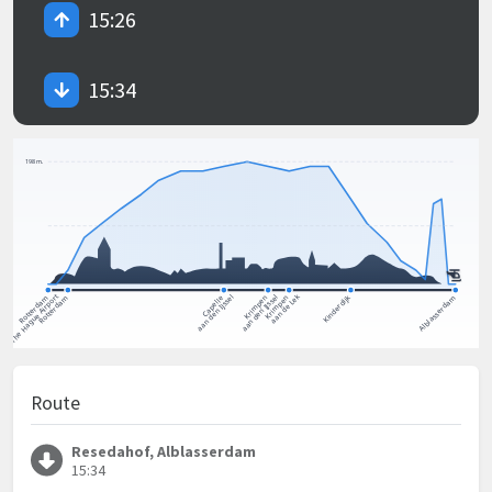
15:26
15:34
Route
Resedahof, Alblasserdam
15:34