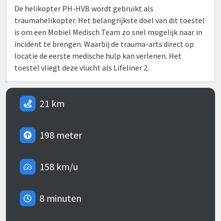
De helikopter PH-HVB wordt gebruikt als
traumahelikopter. Het belangrijkste doel van dit toestel
is om een Mobiel Medisch Team zo snel mogelijk naar in
incident te brengen. Waarbij de trauma-arts direct op
locatie de eerste medische hulp kan verlenen. Het
toestel vliegt deze vlucht als Lifeliner 2.
21 km
198 meter
158 km/u
8 minuten