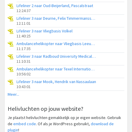
Lifeliner 2 naar Oud-Beijerland, Pascalstraat
12:24:37
Lifeliner 3 naar Deurne, Felix Timmermansstraat
12:11:01
Lifeliner 3 naar Vliegbasis Volkel
11:40:25
Ambulancehelikopter naar Vliegbasis Leeuwarden
11:17:35
Lifeliner 3 naar Radboud University Medical Center Heliport
11:10:31
Ambulancehelikopter naar Texel International Airport
10:56:02
Lifeliner 3 naar Mook, Hendrik van Nassaulaan
10:43:01
Meer...
Helivluchten op jouw website?
Je plaatst helivluchten gemakkelijk op je eigen website. Gebruik
de
embed code
. Of als je WordPress gebruikt,
download de
plugin
!