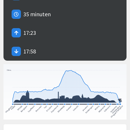
35 minuten
17:23
17:58