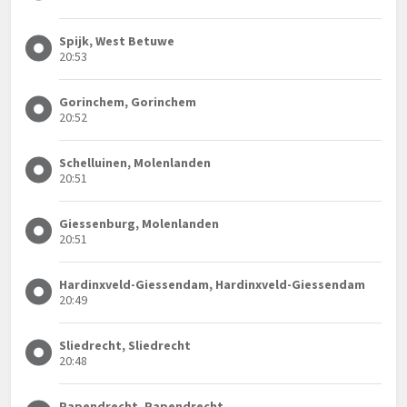
Spijk, West Betuwe
20:53
Gorinchem, Gorinchem
20:52
Schelluinen, Molenlanden
20:51
Giessenburg, Molenlanden
20:51
Hardinxveld-Giessendam, Hardinxveld-Giessendam
20:49
Sliedrecht, Sliedrecht
20:48
Papendrecht, Papendrecht