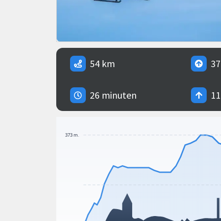
54 km
37
26 minuten
11