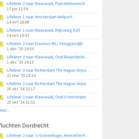
Lifeliner 2 naar Klaaswaal, Paardebloemstraat
17 jun 11:54
Lifeliner 1 naar Amsterdam Heliport
14 mrt 20:09
Lifeliner 1 naar Klaaswaal, Rijksweg A29
14 mrt 19:37
Lifeliner 2 naar Erasmus MC, Stougjesdijk
1 dec '25 19:33
Lifeliner 2 naar Klaaswaal, Oud-Beijerlandsche Kreek
1 dec '25 19:15
Lifeliner 2 naar Rotterdam The Hague Airport, Stougjesdijk
22 mei '25 18:10
Lifeliner 2 naar Rotterdam The Hague Airport, Margrietstraat
25 okt '24 22:17
Lifeliner 2 naar Klaaswaal, Oud-Cromstrijensedijk WZ
25 okt '24 21:52
eer...
Vluchten Dordrecht
Lifeliner 2 naar 's-Gravenhage, Henriëtte Roland Holstweg