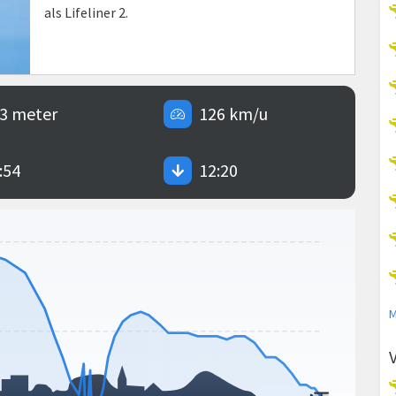
als Lifeliner 2.
3 meter
126 km/u
:54
12:20
M