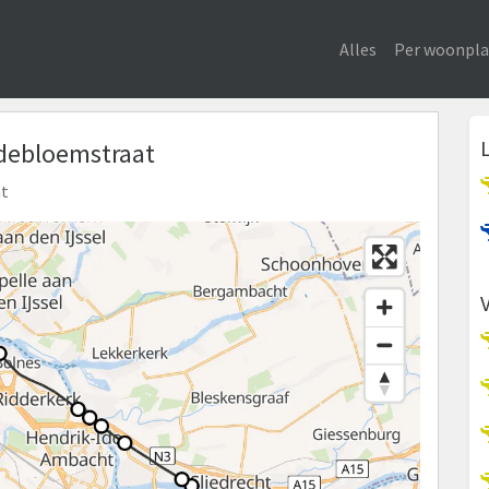
Alles
Per woonpla
rdebloemstraat
ht