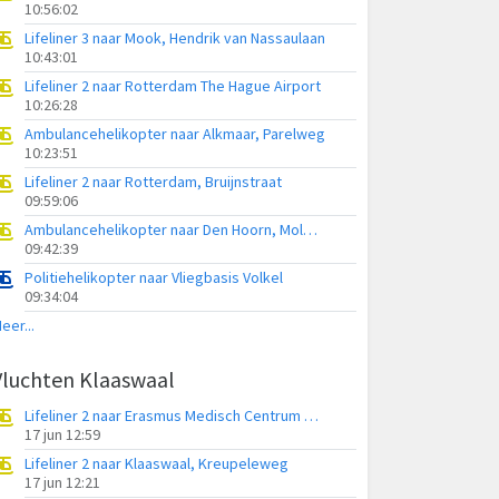
10:56:02
Lifeliner 3 naar Mook, Hendrik van Nassaulaan
10:43:01
Lifeliner 2 naar Rotterdam The Hague Airport
10:26:28
Ambulancehelikopter naar Alkmaar, Parelweg
10:23:51
Lifeliner 2 naar Rotterdam, Bruijnstraat
09:59:06
Ambulancehelikopter naar Den Hoorn, Molwerk
09:42:39
Politiehelikopter naar Vliegbasis Volkel
09:34:04
eer...
Vluchten Klaaswaal
Lifeliner 2 naar Erasmus Medisch Centrum Heliport
17 jun 12:59
Lifeliner 2 naar Klaaswaal, Kreupeleweg
17 jun 12:21