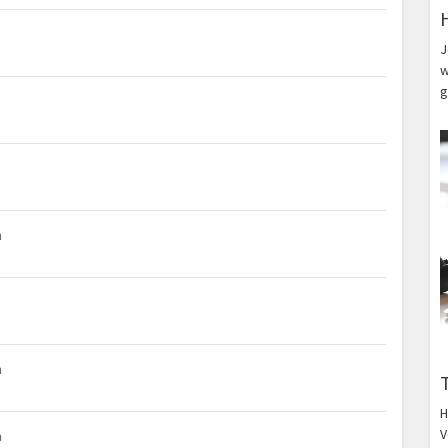
J
w
g
m
m
H
V
m