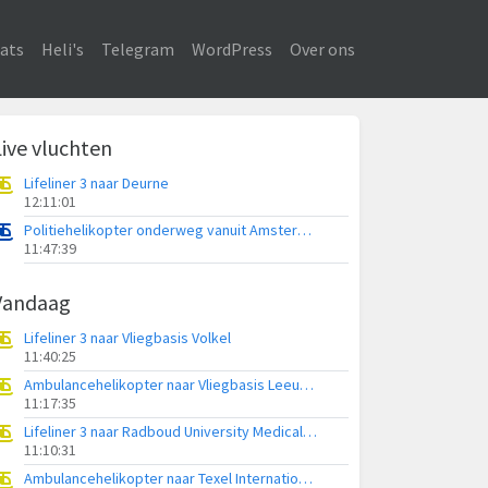
ats
Heli's
Telegram
WordPress
Over ons
Live vluchten
Lifeliner 3 naar Deurne
12:11:01
Politiehelikopter onderweg vanuit Amsterdam Vliegveld Schiphol
11:47:39
Vandaag
Lifeliner 3 naar Vliegbasis Volkel
11:40:25
Ambulancehelikopter naar Vliegbasis Leeuwarden
11:17:35
Lifeliner 3 naar Radboud University Medical Center Heliport
11:10:31
Ambulancehelikopter naar Texel International Airport