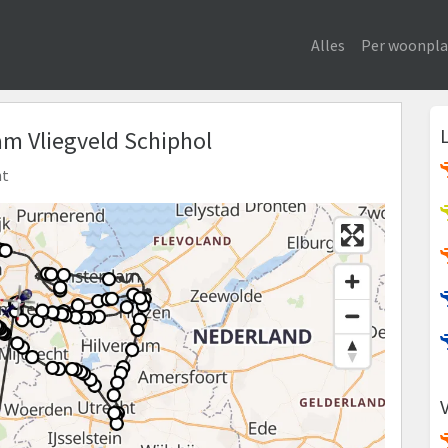
Alles
Per woonpla
am Vliegveld Schiphol
ht