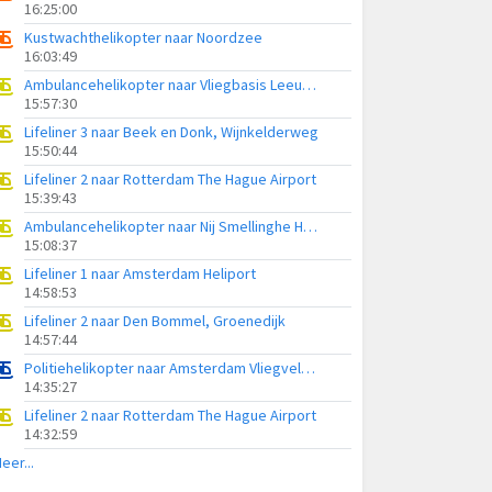
16:25:00
Kustwachthelikopter naar Noordzee
16:03:49
Ambulancehelikopter naar Vliegbasis Leeuwarden
15:57:30
Lifeliner 3 naar Beek en Donk, Wijnkelderweg
15:50:44
Lifeliner 2 naar Rotterdam The Hague Airport
15:39:43
Ambulancehelikopter naar Nij Smellinghe Hospital Heliport
15:08:37
Lifeliner 1 naar Amsterdam Heliport
14:58:53
Lifeliner 2 naar Den Bommel, Groenedijk
14:57:44
Politiehelikopter naar Amsterdam Vliegveld Schiphol
14:35:27
Lifeliner 2 naar Rotterdam The Hague Airport
14:32:59
eer...