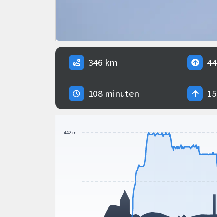
346 km
44
108 minuten
15