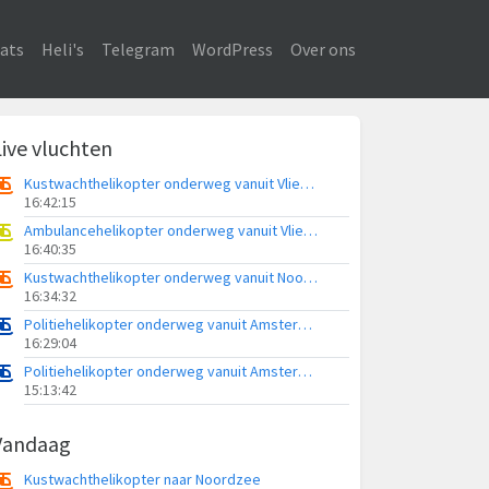
ats
Heli's
Telegram
WordPress
Over ons
Live vluchten
Kustwachthelikopter onderweg vanuit Vliegveld Midden-Zeeland
16:42:15
Ambulancehelikopter onderweg vanuit Vliegbasis Leeuwarden
16:40:35
Kustwachthelikopter onderweg vanuit Noordzee
16:34:32
Politiehelikopter onderweg vanuit Amsterdam Vliegveld Schiphol
16:29:04
Politiehelikopter onderweg vanuit Amsterdam Vliegveld Schiphol
15:13:42
Vandaag
Kustwachthelikopter naar Noordzee