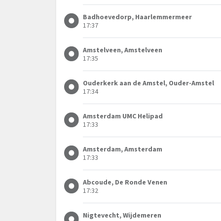
Badhoevedorp, Haarlemmermeer
17:37
Amstelveen, Amstelveen
17:35
Ouderkerk aan de Amstel, Ouder-Amstel
17:34
Amsterdam UMC Helipad
17:33
Amsterdam, Amsterdam
17:33
Abcoude, De Ronde Venen
17:32
Nigtevecht, Wijdemeren