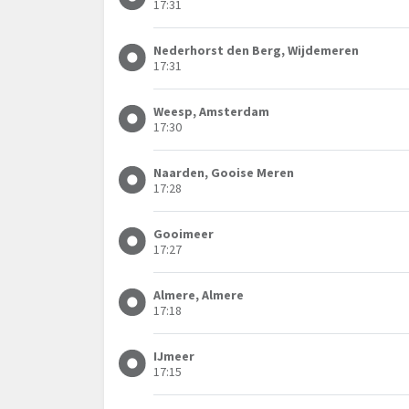
17:31
Nederhorst den Berg, Wijdemeren
17:31
Weesp, Amsterdam
17:30
Naarden, Gooise Meren
17:28
Gooimeer
17:27
Almere, Almere
17:18
IJmeer
17:15