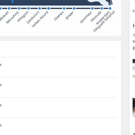
M
J
w
g
m
m
m
m