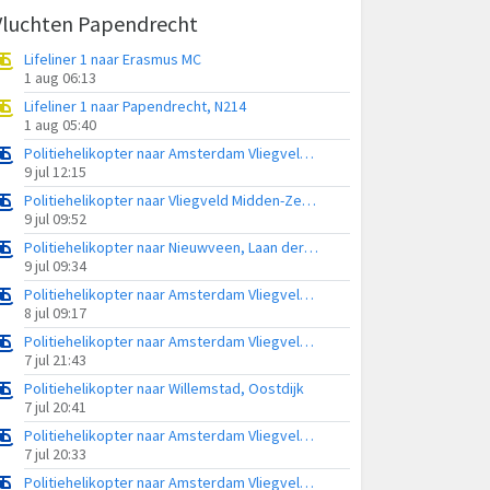
Vluchten Papendrecht
Lifeliner 1 naar Erasmus MC
1 aug 06:13
Lifeliner 1 naar Papendrecht, N214
1 aug 05:40
Politiehelikopter naar Amsterdam Vliegveld Schiphol
9 jul 12:15
Politiehelikopter naar Vliegveld Midden-Zeeland
9 jul 09:52
Politiehelikopter naar Nieuwveen, Laan der Verwondering
9 jul 09:34
Politiehelikopter naar Amsterdam Vliegveld Schiphol
8 jul 09:17
Politiehelikopter naar Amsterdam Vliegveld Schiphol
7 jul 21:43
Politiehelikopter naar Willemstad, Oostdijk
7 jul 20:41
Politiehelikopter naar Amsterdam Vliegveld Schiphol
7 jul 20:33
Politiehelikopter naar Amsterdam Vliegveld Schiphol