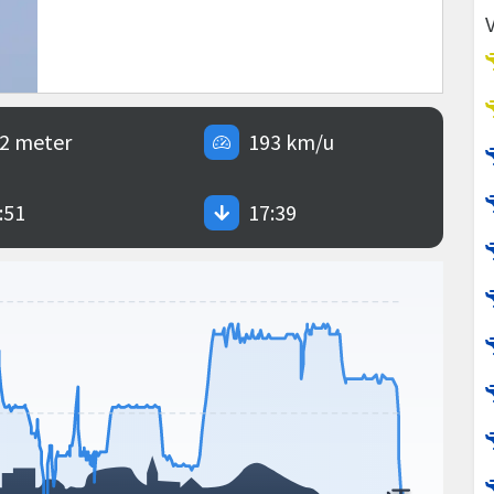
2 meter
193 km/u
:51
17:39