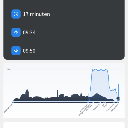
17 minuten
09:34
09:50