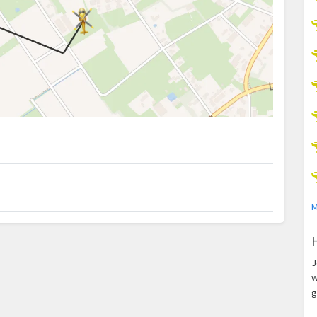
M
J
w
g