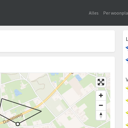
Alles
Per woonpla