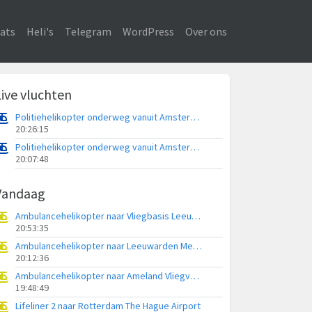
ats
Heli's
Telegram
WordPress
Over ons
Live vluchten
Politiehelikopter onderweg vanuit Amsterdam Vliegveld Schiphol
20:26:15
Politiehelikopter onderweg vanuit Amsterdam Vliegveld Schiphol
20:07:48
Vandaag
Ambulancehelikopter naar Vliegbasis Leeuwarden
20:53:35
Ambulancehelikopter naar Leeuwarden Medical Center Heliport
20:12:36
Ambulancehelikopter naar Ameland Vliegveld Ballum
19:48:49
Lifeliner 2 naar Rotterdam The Hague Airport