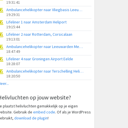
19:31:41
Ambulancehelikopter naar Vliegbasis Leeuwarden
19:29:31
Lifeliner 1 naar Amsterdam Heliport
19:15:44
Lifeliner 2 naar Rotterdam, Corsicalaan
19:13:01
Ambulancehelikopter naar Leeuwarden Medical Center Heliport
18:47:49
Lifeliner 4 naar Groningen Airport Eelde
18:28:07
Ambulancehelikopter naar Terschelling Heliport
18:20:50
eer...
Helivluchten op jouw website?
e plaatst helivluchten gemakkelijk op je eigen
ebsite. Gebruik de
embed code
. Of als je WordPress
ebruikt,
download de plugin
!