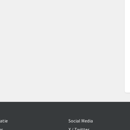
atie
Social Media
ns
X / Twitter