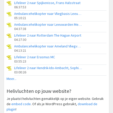
Lifeliner 2 naar Spijkenisse, Frans Halsstraat
06:37:53
Ambulancehelikopter naar Vliegbasis Leeuwarden
05:10:21
Ambulancehelikopter naar Leeuwarden Medical Center Heliport
04:37:38
Lifeliner 2 naar Rotterdam The Hague Airport
04:27:30
Ambulancehelikopter naar Ameland Vliegveld Ballum
04:13:21
Lifeliner 2 naar Erasmus MC
03:55:23
Lifeliner 2 naar Hendrik-Ido-Ambacht, Sophiapark-West
03:00:26
Meer...
Helivluchten op jouw website?
Je plaatst helivluchten gemakkelijk op je eigen website. Gebruik
de
embed code
. Of als je WordPress gebruikt,
download de
plugin
!