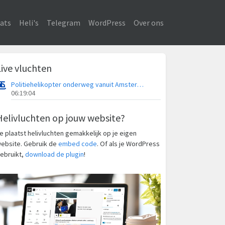
ats
Heli's
Telegram
WordPress
Over ons
Live vluchten
Politiehelikopter onderweg vanuit Amsterdam Vliegveld Schiphol
06:19:04
Helivluchten op jouw website?
e plaatst helivluchten gemakkelijk op je eigen
ebsite. Gebruik de
embed code
. Of als je WordPress
ebruikt,
download de plugin
!