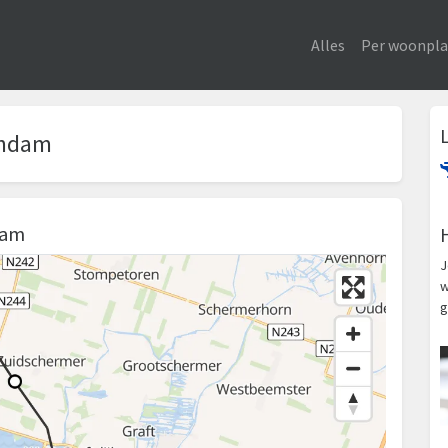
Alles
Per woonpla
endam
dam
J
w
g