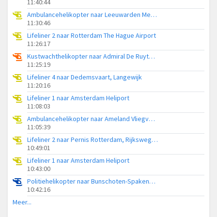
11:40:44
Ambulancehelikopter naar Leeuwarden Medical Center Heliport
11:30:46
Lifeliner 2 naar Rotterdam The Hague Airport
11:26:17
Kustwachthelikopter naar Admiral De Ruyter Hospital Heliport
11:25:19
Lifeliner 4 naar Dedemsvaart, Langewijk
11:20:16
Lifeliner 1 naar Amsterdam Heliport
11:08:03
Ambulancehelikopter naar Ameland Vliegveld Ballum
11:05:39
Lifeliner 2 naar Pernis Rotterdam, Rijksweg A15
10:49:01
Lifeliner 1 naar Amsterdam Heliport
10:43:00
Politiehelikopter naar Bunschoten-Spakenburg, Bisschopsweg
10:42:16
Meer...