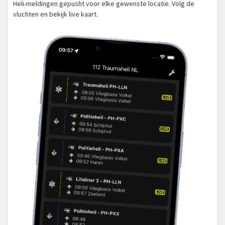
Heli-meldingen gepusht voor elke gewenste locatie. Volg de
vluchten en bekijk live kaart.