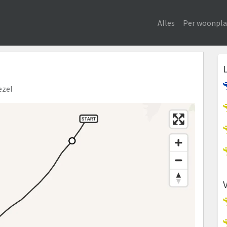
Alles
Per woonpla
ezel