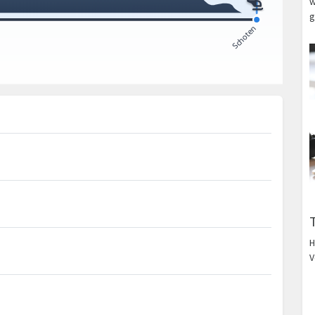
w
g
H
V