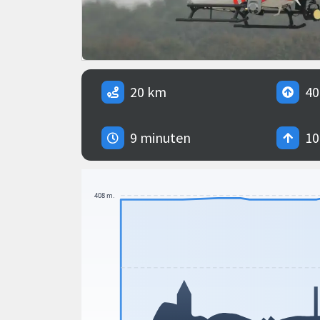
20 km
40
9 minuten
10