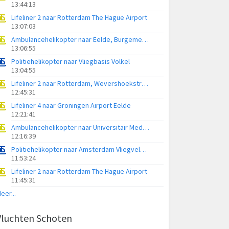
13:44:13
Lifeliner 2 naar Rotterdam The Hague Airport
13:07:03
Ambulancehelikopter naar Eelde, Burgemeester J.G. Legroweg
13:06:55
Politiehelikopter naar Vliegbasis Volkel
13:04:55
Lifeliner 2 naar Rotterdam, Wevershoekstraat
12:45:31
Lifeliner 4 naar Groningen Airport Eelde
12:21:41
Ambulancehelikopter naar Universitair Medisch Centrum Groningen
12:16:39
Politiehelikopter naar Amsterdam Vliegveld Schiphol
11:53:24
Lifeliner 2 naar Rotterdam The Hague Airport
11:45:31
eer...
Vluchten Schoten