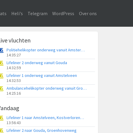
ats
Heli's
Telegram
WordPress
Over ons
Live vluchten
Politiehelikopter onderweg vanuit Amsterdam Vliegveld Schiphol
14:35:27
Lifeliner 2 onderweg vanuit Gouda
14:32:59
Lifeliner 1 onderweg vanuit Amstelveen
14:32:53
Ambulancehelikopter onderweg vanuit Groningen Airport Eelde
14:25:16
Vandaag
Lifeliner 1 naar Amstelveen, Kostverlorenweg
13:56:43
Lifeliner 2 naar Gouda, Groenhovenweg