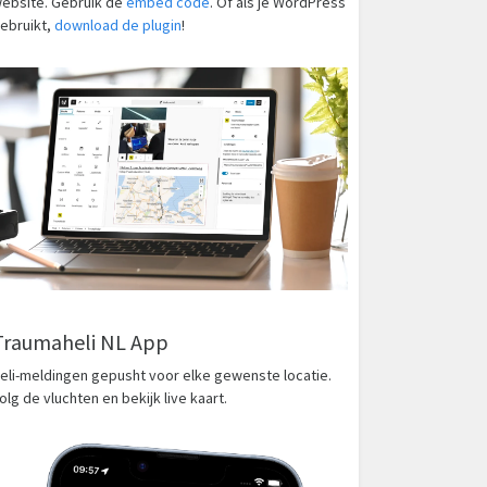
ebsite. Gebruik de
embed code
. Of als je WordPress
ebruikt,
download de plugin
!
Traumaheli NL App
eli-meldingen gepusht voor elke gewenste locatie.
olg de vluchten en bekijk live kaart.