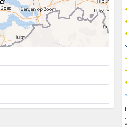
m
M
m
J
w