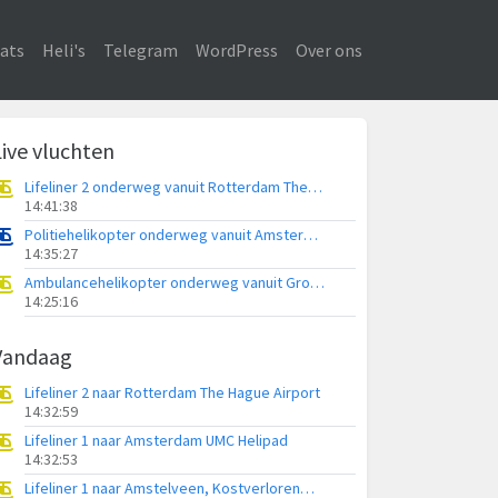
ats
Heli's
Telegram
WordPress
Over ons
Live vluchten
Lifeliner 2 onderweg vanuit Rotterdam The Hague Airport
14:41:38
Politiehelikopter onderweg vanuit Amsterdam Vliegveld Schiphol
14:35:27
Ambulancehelikopter onderweg vanuit Groningen Airport Eelde
14:25:16
Vandaag
Lifeliner 2 naar Rotterdam The Hague Airport
14:32:59
Lifeliner 1 naar Amsterdam UMC Helipad
14:32:53
Lifeliner 1 naar Amstelveen, Kostverlorenweg