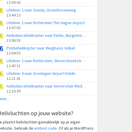
13:56:43
Lifeliner 2 naar Gouda, Groenhovenweg
13:44:13
Lifeliner 2 naar Rotterdam The Hague Airport
13:07:03
Ambulancehelikopter naar Eelde, Burgemeester J.G. Legroweg
13:06:55
Politiehelikopter naar Vliegbasis Volkel
13:04:55
Lifeliner 2 naar Rotterdam, Wevershoekstraat
12:45:31
Lifeliner 4 naar Groningen Airport Eelde
12:21:41
Ambulancehelikopter naar Universitair Medisch Centrum Groningen
12:16:39
eer...
Helivluchten op jouw website?
e plaatst helivluchten gemakkelijk op je eigen
ebsite. Gebruik de
embed code
. Of als je WordPress