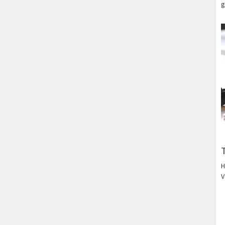
g
H
V