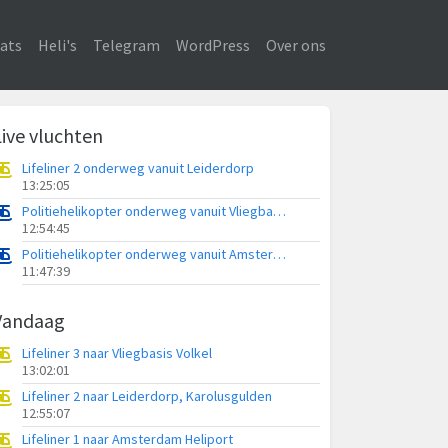
ats
Heli's
Telegram
WordPress
Over ons
Live vluchten
Lifeliner 2 onderweg vanuit Leiderdorp
13:25:05
Politiehelikopter onderweg vanuit Vliegbasis Volkel
12:54:45
Politiehelikopter onderweg vanuit Amsterdam Vliegveld Schiphol
11:47:39
Vandaag
Lifeliner 3 naar Vliegbasis Volkel
13:02:01
Lifeliner 2 naar Leiderdorp, Karolusgulden
12:55:07
Lifeliner 1 naar Amsterdam Heliport