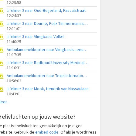
12:29:58
Lifeliner 2 naar Oud-Beijerland, Pascalstraat
12:24:37
Lifeliner 3 naar Deurne, Felix Timmermansstraat
12:11:01
Lifeliner 3 naar Vliegbasis Volkel
11:40:25
Ambulancehelikopter naar Vliegbasis Leeuwarden
11:17:35
Lifeliner 3 naar Radboud University Medical Center Heliport
11:10:31
Ambulancehelikopter naar Texel International Airport
10:56:02
Lifeliner 3 naar Mook, Hendrik van Nassaulaan
10:43:01
eer...
Helivluchten op jouw website?
e plaatst helivluchten gemakkelijk op je eigen
ebsite. Gebruik de
embed code
. Of als je WordPress