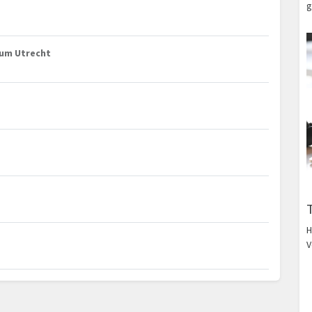
g
trum Utrecht
H
V