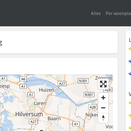
Alles
Per woonpla
g