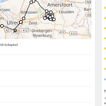
ld Schiphol
M
J
w