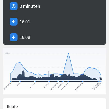
8 minuten
16:01
16:08
Route