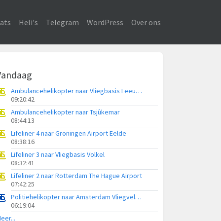
ats
Heli's
Telegram
WordPress
Over ons
Vandaag
Ambulancehelikopter naar Vliegbasis Leeuwarden
09:20:42
Ambulancehelikopter naar Tsjûkemar
08:44:13
Lifeliner 4 naar Groningen Airport Eelde
08:38:16
Lifeliner 3 naar Vliegbasis Volkel
08:32:41
Lifeliner 2 naar Rotterdam The Hague Airport
07:42:25
Politiehelikopter naar Amsterdam Vliegveld Schiphol
06:19:04
eer...