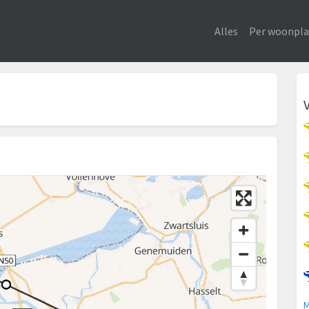
Alles
Per woonpla
M