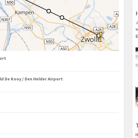
J
w
g
port
ld De Kooy / Den Helder Airport
H