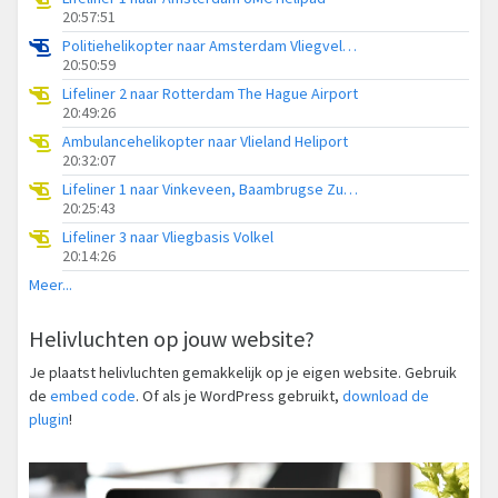
20:57:51
Politiehelikopter naar Amsterdam Vliegveld Schiphol
20:50:59
Lifeliner 2 naar Rotterdam The Hague Airport
20:49:26
Ambulancehelikopter naar Vlieland Heliport
20:32:07
Lifeliner 1 naar Vinkeveen, Baambrugse Zuwe
20:25:43
Lifeliner 3 naar Vliegbasis Volkel
20:14:26
Meer...
Helivluchten op jouw website?
Je plaatst helivluchten gemakkelijk op je eigen website. Gebruik
de
embed code
. Of als je WordPress gebruikt,
download de
plugin
!