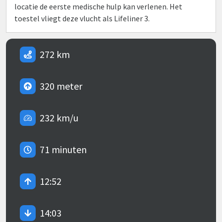
locatie de eerste medische hulp kan verlenen. Het
toestel vliegt deze vlucht als Lifeliner 3.
272 km
320 meter
232 km/u
71 minuten
12:52
14:03