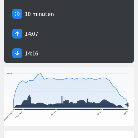
10 minuten
14:07
14:16