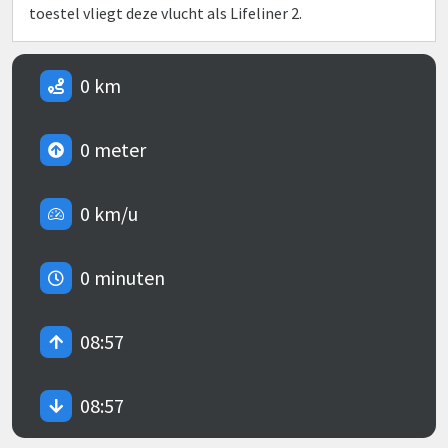
toestel vliegt deze vlucht als Lifeliner 2.
0 km
0 meter
0 km/u
0 minuten
08:57
08:57