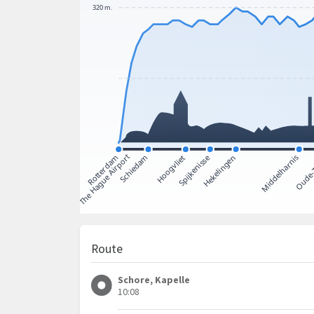
Route
Schore, Kapelle
10:08