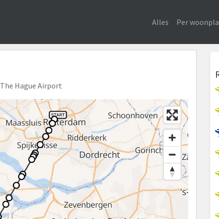
Alles
Per woonpla
m The Hague Airport