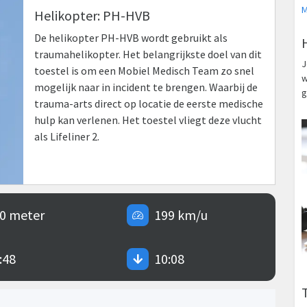
M
Helikopter: PH-HVB
De helikopter PH-HVB wordt gebruikt als
traumahelikopter. Het belangrijkste doel van dit
J
toestel is om een Mobiel Medisch Team zo snel
w
mogelijk naar in incident te brengen. Waarbij de
g
trauma-arts direct op locatie de eerste medische
hulp kan verlenen. Het toestel vliegt deze vlucht
als Lifeliner 2.
0 meter
199 km/u
:48
10:08