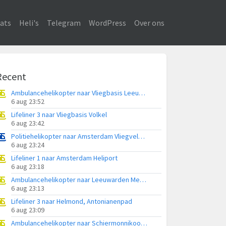
ats
Heli's
Telegram
WordPress
Over ons
Recent
Ambulancehelikopter naar Vliegbasis Leeuwarden
6 aug 23:52
Lifeliner 3 naar Vliegbasis Volkel
6 aug 23:42
Politiehelikopter naar Amsterdam Vliegveld Schiphol
6 aug 23:24
Lifeliner 1 naar Amsterdam Heliport
6 aug 23:18
Ambulancehelikopter naar Leeuwarden Medical Center Heliport
6 aug 23:13
Lifeliner 3 naar Helmond, Antonianenpad
6 aug 23:09
Ambulancehelikopter naar Schiermonnikoog Heliport