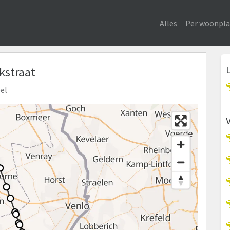
Alles
Per woonpla
jkstraat
eel