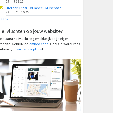
25 mrt 18:15
Lifeliner 3 naar Odiliapeel, Millsebaan
22 nov '25 16:45
eer...
Helivluchten op jouw website?
e plaatst helivluchten gemakkelijk op je eigen
ebsite. Gebruik de
embed code
. Of als je WordPress
ebruikt,
download de plugin
!