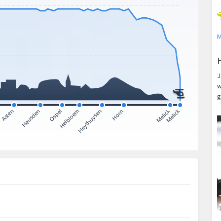
M
J
w
g