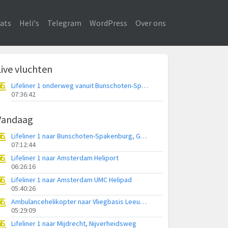
ats
Heli's
Telegram
WordPress
Over ons
Live vluchten
Lifeliner 1 onderweg vanuit Bunschoten-Spakenburg
07:36:42
Vandaag
Lifeliner 1 naar Bunschoten-Spakenburg, Gasthuisweg
07:12:44
Lifeliner 1 naar Amsterdam Heliport
06:26:16
Lifeliner 1 naar Amsterdam UMC Helipad
05:40:26
Ambulancehelikopter naar Vliegbasis Leeuwarden
05:29:09
Lifeliner 1 naar Mijdrecht, Nijverheidsweg