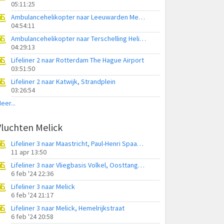
05:11:25
Ambulancehelikopter naar Leeuwarden Medical Center Heliport
04:54:11
Ambulancehelikopter naar Terschelling Heliport
04:29:13
Lifeliner 2 naar Rotterdam The Hague Airport
03:51:50
Lifeliner 2 naar Katwijk, Strandplein
03:26:54
eer...
Vluchten Melick
Lifeliner 3 naar Maastricht, Paul-Henri Spaaklaan
11 apr 13:50
Lifeliner 3 naar Vliegbasis Volkel, Oosttangent Zuid
6 feb '24 22:36
Lifeliner 3 naar Melick
6 feb '24 21:17
Lifeliner 3 naar Melick, Hemelrijkstraat
6 feb '24 20:58