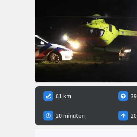
61 km
39
20 minuten
20