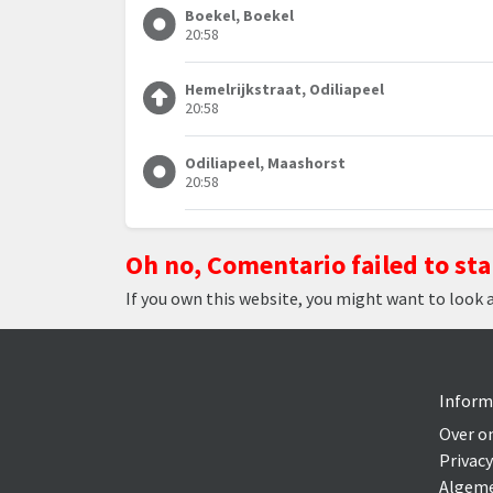
Boekel, Boekel
20:58
Hemelrijkstraat, Odiliapeel
20:58
Odiliapeel, Maashorst
20:58
Oh no, Comentario failed to sta
If you own this website, you might want to look 
Inform
Over o
Privacy
Algeme