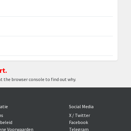
rt.
at the browser console to find out why.
atie
Social Media
ns
X / Twitter
beleid
Facebook
ne Voorwaarden
Telegram