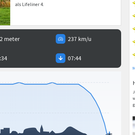
als Lifeliner 4.
2 meter
237 km/u
:34
07:44
M
J
w
g