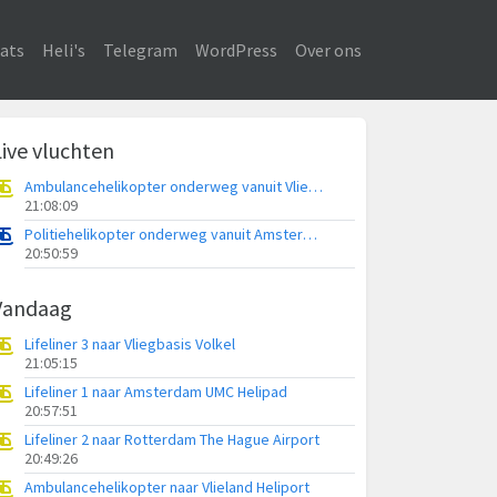
ats
Heli's
Telegram
WordPress
Over ons
Live vluchten
Ambulancehelikopter onderweg vanuit Vlieland Heliport
21:08:09
Politiehelikopter onderweg vanuit Amsterdam Vliegveld Schiphol
20:50:59
Vandaag
Lifeliner 3 naar Vliegbasis Volkel
21:05:15
Lifeliner 1 naar Amsterdam UMC Helipad
20:57:51
Lifeliner 2 naar Rotterdam The Hague Airport
20:49:26
Ambulancehelikopter naar Vlieland Heliport