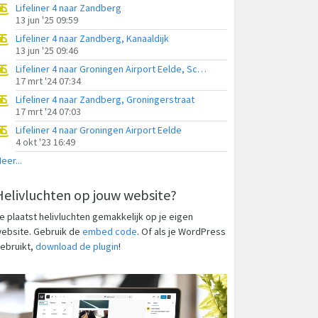
Lifeliner 4 naar Zandberg
13 jun '25 09:59
Lifeliner 4 naar Zandberg, Kanaaldijk
13 jun '25 09:46
Lifeliner 4 naar Groningen Airport Eelde, Schaapsbergweg
17 mrt '24 07:34
Lifeliner 4 naar Zandberg, Groningerstraat
17 mrt '24 07:03
Lifeliner 4 naar Groningen Airport Eelde
4 okt '23 16:49
eer...
Helivluchten op jouw website?
e plaatst helivluchten gemakkelijk op je eigen
ebsite. Gebruik de
embed code
. Of als je WordPress
ebruikt,
download de plugin
!