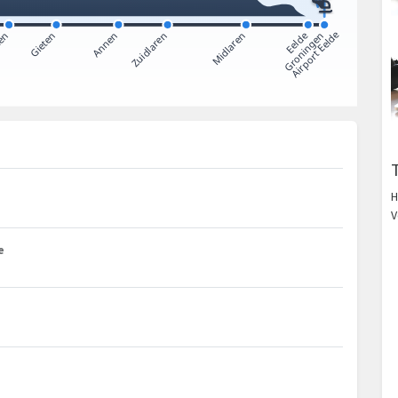
H
V
e