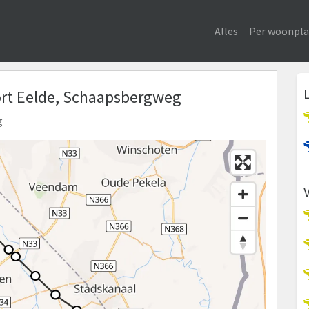
Alles
Per woonpla
port Eelde, Schaapsbergweg
g