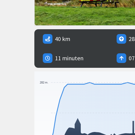
40 km
28
11 minuten
07