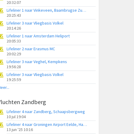
20:32:07
Lifeliner 1 naar Vinkeveen, Baambrugse Zuwe
20:25:43
Lifeliner 3 naar Vliegbasis Volkel
20:14:26
Lifeliner 1 naar Amsterdam Heliport
20:05:33
Lifeliner 2 naar Erasmus MC
20:02:29
Lifeliner 3 naar Veghel, Kempkens
19:56:28
Lifeliner 3 naar Vliegbasis Volkel
19:25:59
eer...
Vluchten Zandberg
Lifeliner 4 naar Zandberg, Schaapsbergweg
10 jul 19:04
Lifeliner 4 naar Groningen Airport Eelde, Handelsweg
13 jun '25 10:16