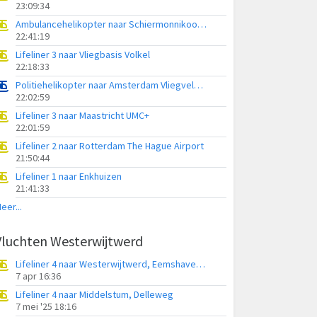
23:09:34
Ambulancehelikopter naar Schiermonnikoog Heliport
22:41:19
Lifeliner 3 naar Vliegbasis Volkel
22:18:33
Politiehelikopter naar Amsterdam Vliegveld Schiphol
22:02:59
Lifeliner 3 naar Maastricht UMC+
22:01:59
Lifeliner 2 naar Rotterdam The Hague Airport
21:50:44
Lifeliner 1 naar Enkhuizen
21:41:33
eer...
Vluchten Westerwijtwerd
Lifeliner 4 naar Westerwijtwerd, Eemshavenweg
7 apr 16:36
Lifeliner 4 naar Middelstum, Delleweg
7 mei '25 18:16