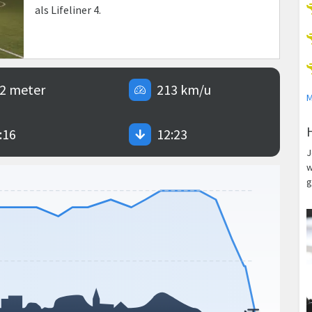
als Lifeliner 4.
2 meter
213 km/u
M
:16
12:23
J
w
g