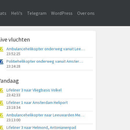
ats
Heli's
Telegram
WordPress
Over ons
Live vluchten
Ambulancehelikopter onderweg vanuit Leeuwarden Medical Center Heliport
23:52:25
Politiehelikopter onderweg vanuit Amsterdam Vliegveld Schiphol
23:24:28
Vandaag
Lifeliner 3 naar Vliegbasis Volkel
23:42:33
Lifeliner 1 naar Amsterdam Heliport
23:18:34
Ambulancehelikopter naar Leeuwarden Medical Center Heliport
23:13:00
Lifeliner 3 naar Helmond, Antonianenpad