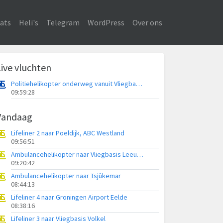
ats
Heli's
Telegram
WordPress
Over ons
Live vluchten
Politiehelikopter onderweg vanuit Vliegbasis Volkel
09:59:28
Vandaag
Lifeliner 2 naar Poeldijk, ABC Westland
09:56:51
Ambulancehelikopter naar Vliegbasis Leeuwarden
09:20:42
Ambulancehelikopter naar Tsjûkemar
08:44:13
Lifeliner 4 naar Groningen Airport Eelde
08:38:16
Lifeliner 3 naar Vliegbasis Volkel