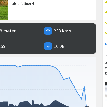
als Lifeliner 4.
8 meter
238 km/u
M
:59
10:08
J
w
g