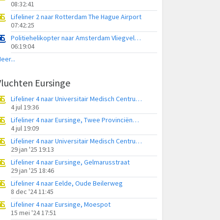
08:32:41
Lifeliner 2 naar Rotterdam The Hague Airport
07:42:25
Politiehelikopter naar Amsterdam Vliegveld Schiphol
06:19:04
eer...
Vluchten Eursinge
Lifeliner 4 naar Universitair Medisch Centrum Groningen
4 jul 19:36
Lifeliner 4 naar Eursinge, Twee Provinciënweg
4 jul 19:09
Lifeliner 4 naar Universitair Medisch Centrum Groningen, Twee Provinciënweg
29 jan '25 19:13
Lifeliner 4 naar Eursinge, Gelmarusstraat
29 jan '25 18:46
Lifeliner 4 naar Eelde, Oude Beilerweg
8 dec '24 11:45
Lifeliner 4 naar Eursinge, Moespot
15 mei '24 17:51