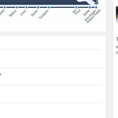
H
V
e