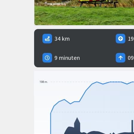
34 km
19
9 minuten
09