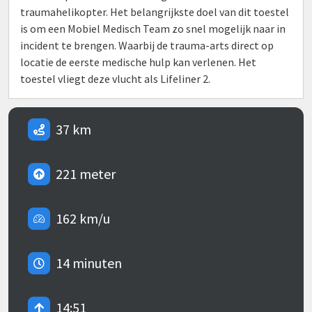
traumahelikopter. Het belangrijkste doel van dit toestel
is om een Mobiel Medisch Team zo snel mogelijk naar in
incident te brengen. Waarbij de trauma-arts direct op
locatie de eerste medische hulp kan verlenen. Het
toestel vliegt deze vlucht als Lifeliner 2.
37 km
221 meter
162 km/u
14 minuten
14:51