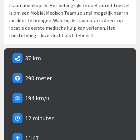
traumahelikopter. Het belangrijkste doel van dit toestel
is om een Mobiel Medisch Team zo snel mogelijk naar in
incident te brengen. Waarbij de trauma-arts direct op
locatie de eerste medische hulp kan verlenen. Het
toestel vliegt deze vlucht als Lifeliner 2.
37 km
290 meter
194 km/u
12 minuten
11:47