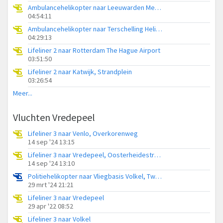
Ambulancehelikopter naar Leeuwarden Medical Center Heliport
04:54:11
Ambulancehelikopter naar Terschelling Heliport
04:29:13
Lifeliner 2 naar Rotterdam The Hague Airport
03:51:50
Lifeliner 2 naar Katwijk, Strandplein
03:26:54
Meer...
Vluchten Vredepeel
Lifeliner 3 naar Venlo, Overkorenweg
14 sep '24 13:15
Lifeliner 3 naar Vredepeel, Oosterheidestraat
14 sep '24 13:10
Politiehelikopter naar Vliegbasis Volkel, Twistweg
29 mrt '24 21:21
Lifeliner 3 naar Vredepeel
29 apr '22 08:52
Lifeliner 3 naar Volkel