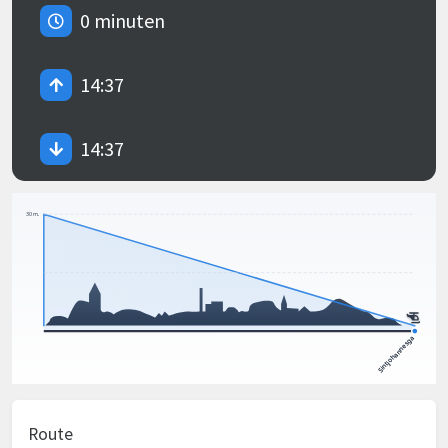
0 minuten
14:37
14:37
Route