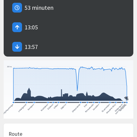
53 minuten
13:05
13:57
Route