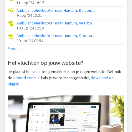
11 sep '24 16:17
Ambulancehelikopter naar Hantum, De Joussen
9 sep '24 13:31
Ambulancehelikopter naar Hantum, Veerbootroute Ameland
10 aug '24 12:10
Ambulancehelikopter naar Hantum, Stoepawei
30 apr '24 09:54
Meer...
Helivluchten op jouw website?
Je plaatst helivluchten gemakkelijk op je eigen website. Gebruik
de
embed code
. Of als je WordPress gebruikt,
download de
plugin
!