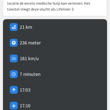
locatie de eerste medische hulp kan verlenen. Het
toestel vliegt deze vlucht als Lifeliner 3.
21 km
236 meter
181 km/u
7 minuten
17:03
17:10