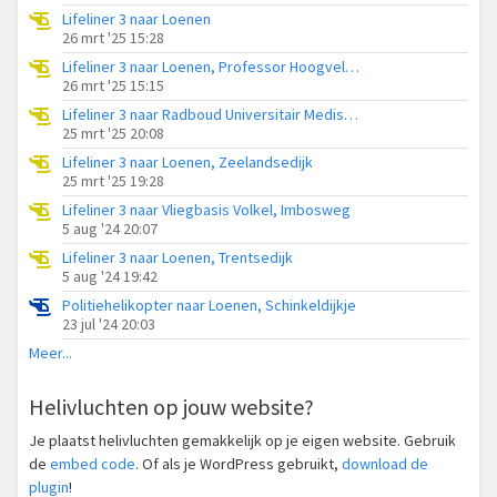
Lifeliner 3 naar Loenen
26 mrt '25 15:28
Lifeliner 3 naar Loenen, Professor Hoogveldstraat
26 mrt '25 15:15
Lifeliner 3 naar Radboud Universitair Medisch Centrum, Molen-Allee
25 mrt '25 20:08
Lifeliner 3 naar Loenen, Zeelandsedijk
25 mrt '25 19:28
Lifeliner 3 naar Vliegbasis Volkel, Imbosweg
5 aug '24 20:07
Lifeliner 3 naar Loenen, Trentsedijk
5 aug '24 19:42
Politiehelikopter naar Loenen, Schinkeldijkje
23 jul '24 20:03
Meer...
Helivluchten op jouw website?
Je plaatst helivluchten gemakkelijk op je eigen website. Gebruik
de
embed code
. Of als je WordPress gebruikt,
download de
plugin
!