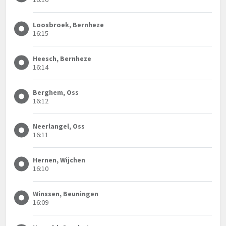
Loosbroek, Bernheze
16:15
Heesch, Bernheze
16:14
Berghem, Oss
16:12
Neerlangel, Oss
16:11
Hernen, Wijchen
16:10
Winssen, Beuningen
16:09