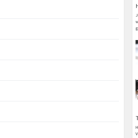
J
w
g
H
V