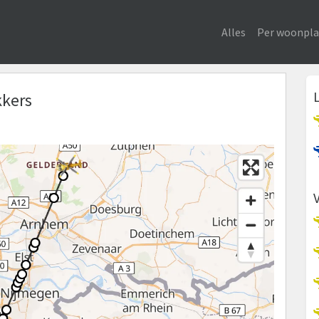
Alles
Per woonpla
kkers