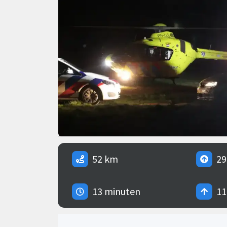
52 km
29
13 minuten
11