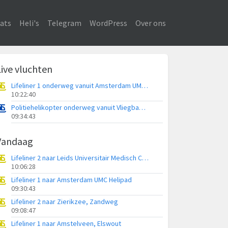
ats
Heli's
Telegram
WordPress
Over ons
Live vluchten
Lifeliner 1 onderweg vanuit Amsterdam UMC Helipad
10:22:40
Politiehelikopter onderweg vanuit Vliegbasis Volkel
09:34:43
Vandaag
Lifeliner 2 naar Leids Universitair Medisch Centrum (LUMC)
10:06:28
Lifeliner 1 naar Amsterdam UMC Helipad
09:30:43
Lifeliner 2 naar Zierikzee, Zandweg
09:08:47
Lifeliner 1 naar Amstelveen, Elswout