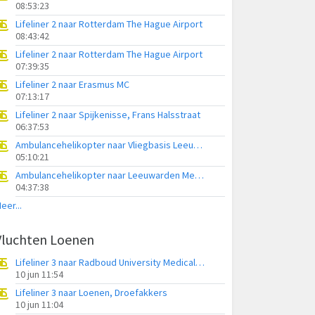
08:53:23
Lifeliner 2 naar Rotterdam The Hague Airport
08:43:42
Lifeliner 2 naar Rotterdam The Hague Airport
07:39:35
Lifeliner 2 naar Erasmus MC
07:13:17
Lifeliner 2 naar Spijkenisse, Frans Halsstraat
06:37:53
Ambulancehelikopter naar Vliegbasis Leeuwarden
05:10:21
Ambulancehelikopter naar Leeuwarden Medical Center Heliport
04:37:38
eer...
Vluchten Loenen
Lifeliner 3 naar Radboud University Medical Center Heliport
10 jun 11:54
Lifeliner 3 naar Loenen, Droefakkers
10 jun 11:04