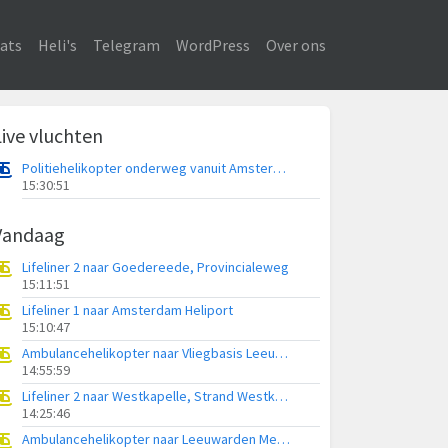
ats
Heli's
Telegram
WordPress
Over ons
Live vluchten
Politiehelikopter onderweg vanuit Amsterdam Vliegveld Schiphol
15:30:51
Vandaag
Lifeliner 2 naar Goedereede, Provincialeweg
15:11:51
Lifeliner 1 naar Amsterdam Heliport
15:10:47
Ambulancehelikopter naar Vliegbasis Leeuwarden
14:55:59
Lifeliner 2 naar Westkapelle, Strand Westkapelle
14:25:46
Ambulancehelikopter naar Leeuwarden Medical Center Heliport