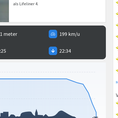
als Lifeliner 4.
1 meter
199 km/u
:25
22:34
M