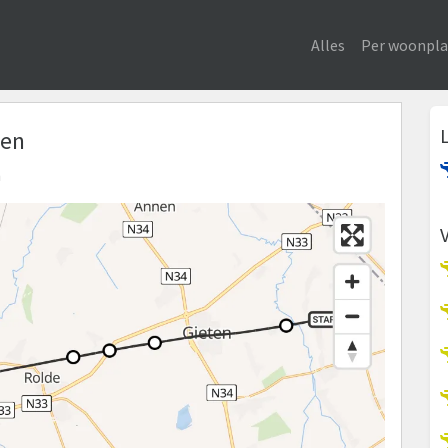
Alles
Per woonpla
een
n