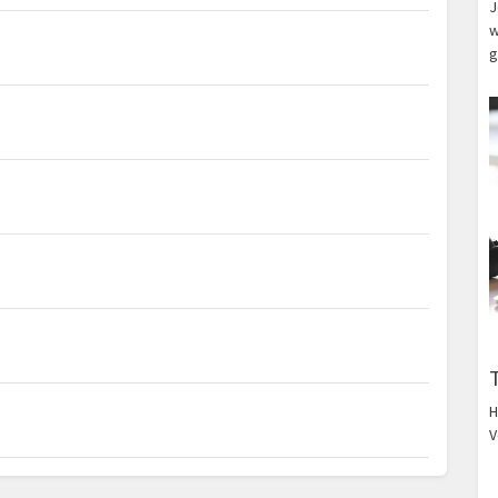
J
w
g
H
V