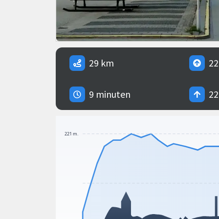
29 km
22
9 minuten
22