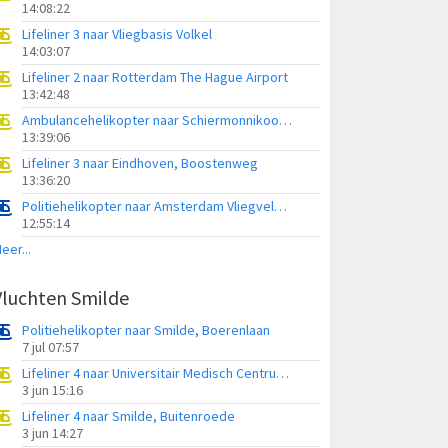
14:08:22
Lifeliner 3 naar Vliegbasis Volkel
14:03:07
Lifeliner 2 naar Rotterdam The Hague Airport
13:42:48
Ambulancehelikopter naar Schiermonnikoog Heliport
13:39:06
Lifeliner 3 naar Eindhoven, Boostenweg
13:36:20
Politiehelikopter naar Amsterdam Vliegveld Schiphol
12:55:14
eer...
Vluchten Smilde
Politiehelikopter naar Smilde, Boerenlaan
7 jul 07:57
Lifeliner 4 naar Universitair Medisch Centrum Groningen
3 jun 15:16
Lifeliner 4 naar Smilde, Buitenroede
3 jun 14:27