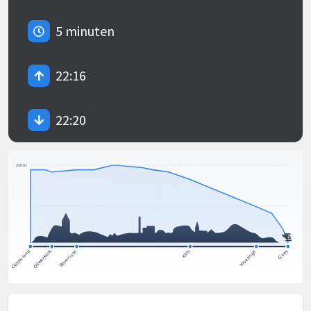
5 minuten
22:16
22:20