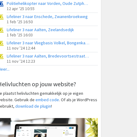
Politiehelikopter naar Vorden, Oude Zutphenseweg
12 apr '25 10:55
Lifeliner 3 naar Enschede, Zwanenbroekweg
1 feb '25 16:50
Lifeliner 3 naar Aalten, Zeelandsedijk
1 feb '25 16:03
Lifeliner 3 naar Vliegbasis Volkel, Bongenkamp
11 nov '24 12:44
Lifeliner 3 naar Aalten, Bredevoortsestraatweg
11 nov '24 12:23
eer...
Helivluchten op jouw website?
e plaatst helivluchten gemakkelijk op je eigen
ebsite. Gebruik de
embed code
. Of als je WordPress
ebruikt,
download de plugin
!