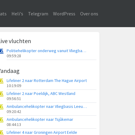
ats
Heli's
Telegram
WordPress
Over ons
Live vluchten
Politiehelikopter onderweg vanuit Vliegbasis Volkel
09:59:28
Vandaag
Lifeliner 2 naar Rotterdam The Hague Airport
10:19:09
Lifeliner 2 naar Poeldijk, ABC Westland
09:56:51
Ambulancehelikopter naar Vliegbasis Leeuwarden
09:20:42
Ambulancehelikopter naar Tsjûkemar
08:44:13
Lifeliner 4 naar Groningen Airport Eelde