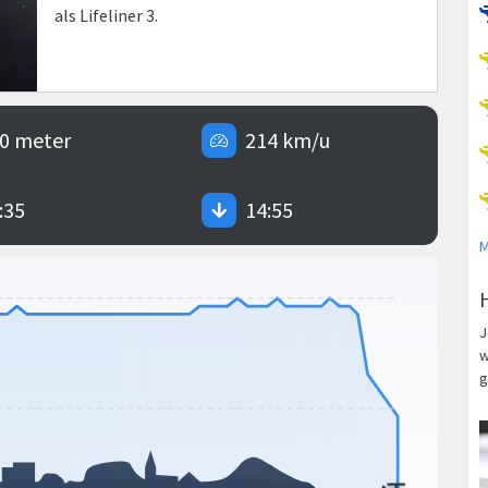
als Lifeliner 3.
0 meter
214 km/u
:35
14:55
M
J
w
g