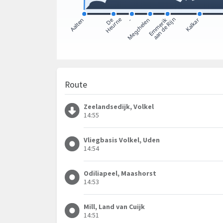
Route
Zeelandsedijk, Volkel
14:55
Vliegbasis Volkel, Uden
14:54
Odiliapeel, Maashorst
14:53
Mill, Land van Cuijk
14:51