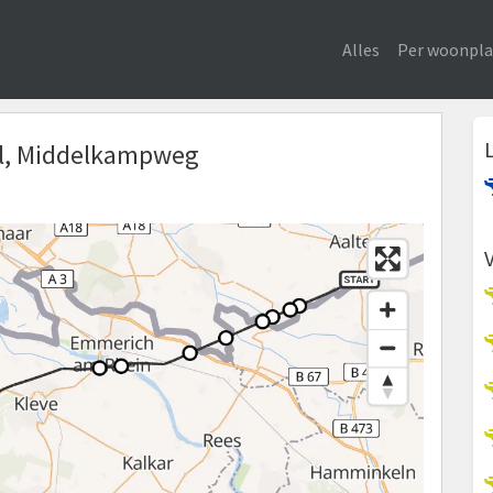
Alles
Per woonpla
kel, Middelkampweg