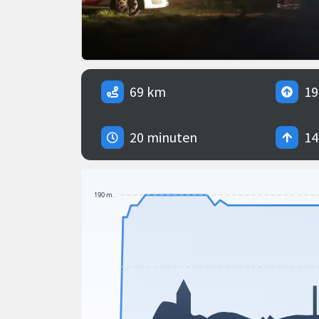
69 km
19
20 minuten
14