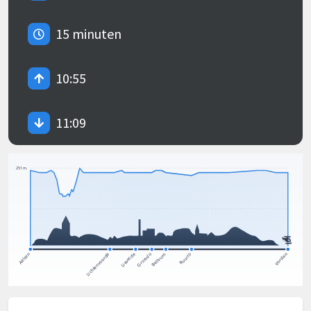
15 minuten
10:55
11:09