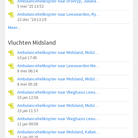
Ambulancehelikopter naar Dronryp, Julianapark
5 mei '25 13:52
Ambulancehelikopter naar Leeuwarden, Ryksstrjitwei
22 dec '24 13:19
Meer...
Vluchten Midsland
Ambulancehelikopter naar Midsland, Midsland aan Zee
10 jul 17:45
Ambulancehelikopter naar Leeuwarden Medical Center Heliport
8 mei 06:14
Ambulancehelikopter naar Midsland, Midsland aan Zee
8 mei 05:28
Ambulancehelikopter naar Vliegbasis Leeuwarden
23 jan 12:56
Ambulancehelikopter naar Midsland, Midsland aan Zee
23 jan 11:57
Ambulancehelikopter naar Vliegbasis Leeuwarden, Keegsdijkje
11 jan 00:58
Ambulancehelikopter naar Midsland, Kallandspad
11 jan 00:28