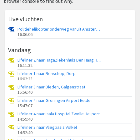
browser console to find out why.
Live vluchten
Politiehelikopter onderweg vanuit Amsterdam Vliegveld Schiphol
16:06:06
Vandaag
Lifeliner 2 naar HagaZiekenhuis Den Haag Heliport
16:11:32
Lifeliner 1 naar Benschop, Dorp
16:02:23
Lifeliner 3 naar Dieden, Galgenstraat
15:56:40
Lifeliner 4 naar Groningen Airport Eelde
15:47:07
Lifeliner 4 naar Isala Hospital Zwolle Heliport
14:59:40
Lifeliner 3 naar Vliegbasis Volkel
14:52:40